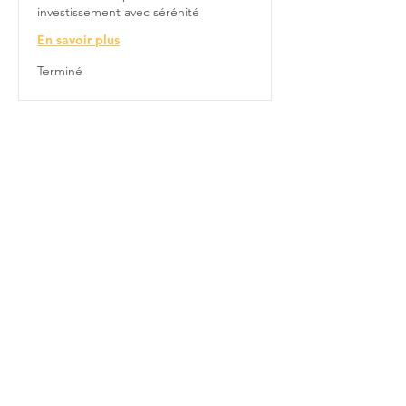
investissement avec sérénité
En savoir plus
Terminé
Réserver un appel
Recevez une pépite par mois
avec les événements IMMO à ne pas
manquer !
S'abonner