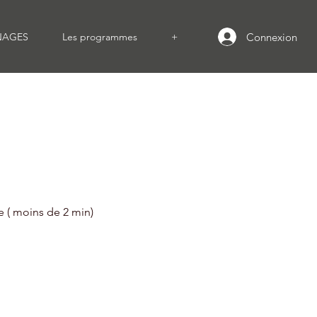
Connexion
NAGES
Les programmes
+
e ( moins de 2 min)