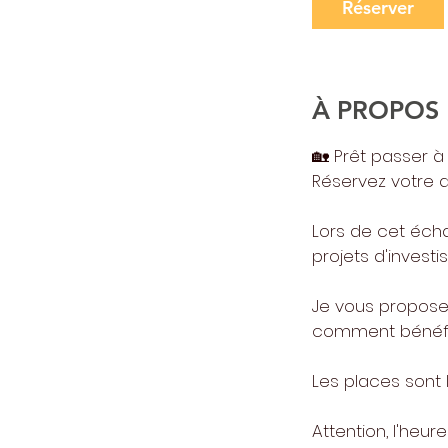
i
Réserver
n
À PROPOS
🏡​ Prêt passer à 
Réservez votre 
Lors de cet échan
projets d'invest
Je vous proposer
comment bénéfi
Les places sont 
Attention, l'heur