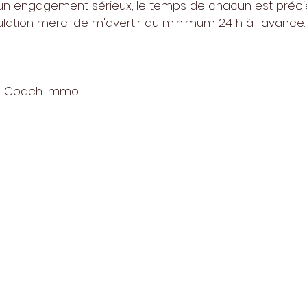
 un engagement sérieux, le temps de chacun est préci
lation merci de m'avertir au minimum 24 h à l'avance.
ta Coach Immo
vez une pépite par
avec les événements IMMO à ne pas manquer !